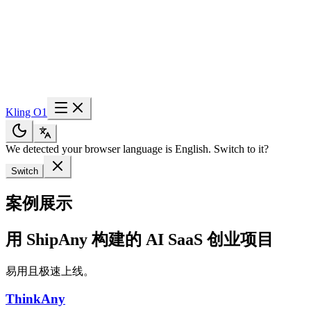
Kling O1
We detected your browser language is English. Switch to it?
Switch
案例展示
用 ShipAny 构建的 AI SaaS 创业项目
易用且极速上线。
ThinkAny